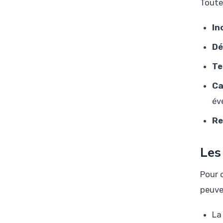
Toute
In
Dé
Te
Ca
év
Re
Les
Pour 
peuven
La