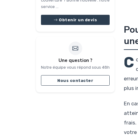
couverture ? Bonne nouvelle : notre
service ...
Obtenir un devis
Pou
une
C
Une question ?
Notre équipe vous répond sous 48h
erreu
Nous contacter
plus i
En ca
attei
frais
votre