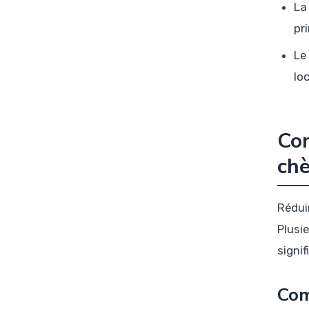
La
pr
Le
lo
Com
chè
Rédui
Plusi
signif
Com