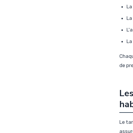
La
La
L'
La
Chaqu
de pr
Les
hab
Le ta
assur