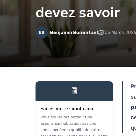
devez savoir
Benjamin Bonenfant
05 March 202
BB
P
s
p
Faites votre simulation
c
Vous souhaitez obtenir une
assurance habitation pas cher,
qu
sans sacrifier la qualité de votre