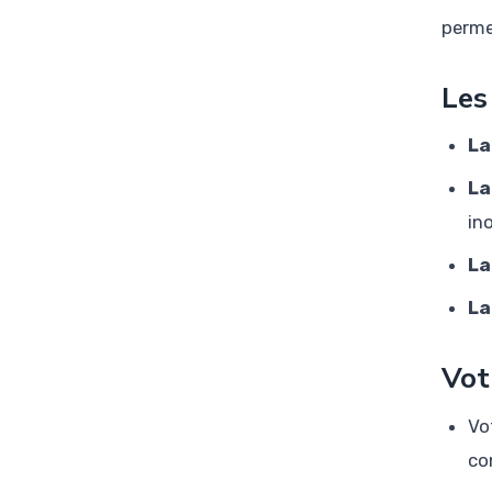
perme
Les
La
La
in
La
La
Vot
Vo
co