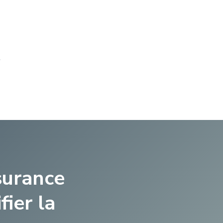
.
surance
fier la