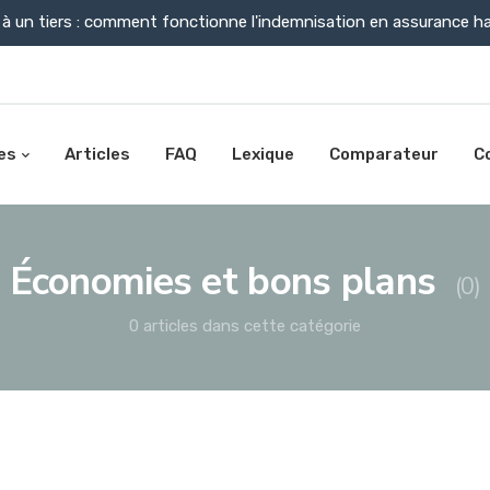
à un tiers : comment fonctionne l'indemnisation en assurance ha
es
Articles
FAQ
Lexique
Comparateur
C
Économies et bons plans
(0)
0 articles dans cette catégorie