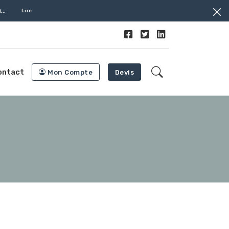
...
Lire
ontact
Mon Compte
Devis