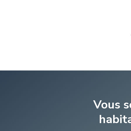
Vous s
habita