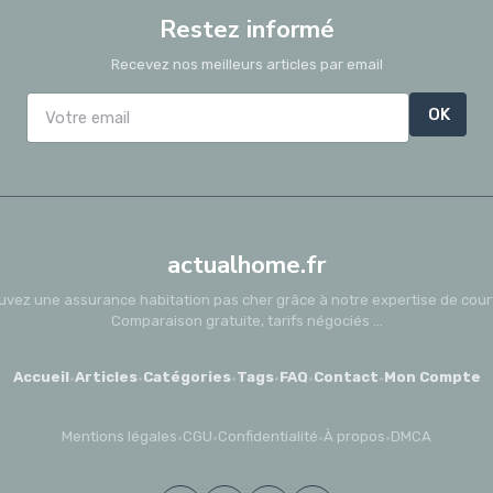
Restez informé
Recevez nos meilleurs articles par email
OK
actualhome.fr
uvez une assurance habitation pas cher grâce à notre expertise de court
Comparaison gratuite, tarifs négociés ...
Accueil
·
Articles
·
Catégories
·
Tags
·
FAQ
·
Contact
·
Mon Compte
Mentions légales
·
CGU
·
Confidentialité
·
À propos
·
DMCA